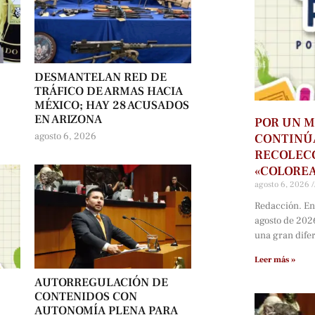
DESMANTELAN RED DE
TRÁFICO DE ARMAS HACIA
MÉXICO; HAY 28 ACUSADOS
EN ARIZONA
POR UN M
agosto 6, 2026
CONTINÚ
RECOLECC
«COLORE
agosto 6, 2026
Redacción. En
agosto de 202
una gran dife
Leer más »
AUTORREGULACIÓN DE
CONTENIDOS CON
AUTONOMÍA PLENA PARA