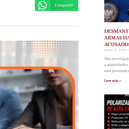
Compartir
DESMANTE
ARMAS HA
ACUSADOS
agosto 6, 2026
Una investiga
a autoridades
una presunta r
Leer más »