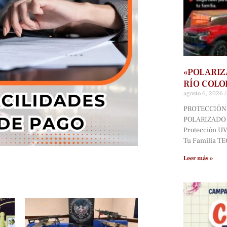
«POLARIZ
RÍO COLO
agosto 6, 2026
PROTECCIÓN 
POLARIZADO D
Protección UV*
Tu Familia T
Leer más »