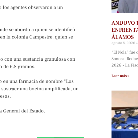
 los agentes observaron a un
ANDUVO 1
ENFRENTA
onde se abordó a quien se identificó
ÁLAMOS
en la colonia Campestre, quien se
agosto 8, 2026
“El Nola” fue 
Sonora. Redac
ico con una sustancia granulosa con
2026.- La Fisc
do de 6.8 gramos.
Leer más »
bo en una farmacia de nombre “Los
a sustraer una bocina amplificada, un
pesos.
a General del Estado.