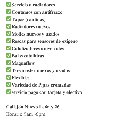
𝐒𝐞𝐫𝐯𝐢𝐜𝐢𝐨 𝐚 𝐫𝐚𝐝𝐢𝐚𝐝𝐨𝐫𝐞𝐬
𝐂𝐨𝐧𝐭𝐚𝐦𝐨𝐬 𝐜𝐨𝐧 𝐚𝐧𝐭𝐢𝐟𝐫𝐞𝐞𝐳𝐞
𝐓𝐚𝐩𝐚𝐬 (𝐜𝐚𝐧𝐭𝐢𝐧𝐚𝐬)
𝐑𝐚𝐝𝐢𝐚𝐝𝐨𝐫𝐞𝐬 𝐧𝐮𝐞𝐯𝐨𝐬
𝐌𝐨𝐟𝐥𝐞𝐬 𝐧𝐮𝐞𝐯𝐨𝐬 𝐲 𝐮𝐬𝐚𝐝𝐨𝐬
𝐑𝐨𝐬𝐜𝐚𝐬 𝐩𝐚𝐫𝐚 𝐬𝐞𝐧𝐬𝐨𝐫𝐞𝐬 𝐝𝐞 𝐨𝐱𝐢́𝐠𝐞𝐧𝐨
𝐂𝐚𝐭𝐚𝐥𝐢𝐳𝐚𝐝𝐨𝐫𝐞𝐬 𝐮𝐧𝐢𝐯𝐞𝐫𝐬𝐚𝐥𝐞𝐬
𝐁𝐚𝐥𝐚𝐬 𝐜𝐚𝐭𝐚𝐥𝐢́𝐭𝐢𝐜𝐚𝐬
𝐌𝐚𝐠𝐧𝐚𝐟𝐥𝐨𝐰
𝐟𝐥𝐨𝐰𝐦𝐚𝐬𝐭𝐞𝐫 𝐧𝐮𝐞𝐯𝐨𝐬 𝐲 𝐮𝐬𝐚𝐝𝐨𝐬
𝐅𝐥𝐞𝐱𝐢𝐛𝐥𝐞𝐬
𝐕𝐚𝐫𝐢𝐞𝐝𝐚𝐝 𝐝𝐞 𝐏𝐢𝐩𝐚𝐬 𝐜𝐫𝐨𝐦𝐚𝐝𝐚𝐬
𝐬𝐞𝐫𝐯𝐢𝐜𝐢𝐨 𝐩𝐚𝐠𝐨 𝐜𝐨𝐧 𝐭𝐚𝐫𝐣𝐞𝐭𝐚 𝐲 𝐞𝐟𝐞𝐜𝐭𝐢𝐯o
𝐂𝐚𝐥𝐥𝐞𝐣𝐨́𝐧 𝐍𝐮𝐞𝐯𝐨 𝐋𝐞𝐨́𝐧 𝐲 𝟐𝟔
Horario 9am -6pm