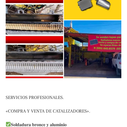
SERVICIOS PROFESIONALES.
«COMPRA Y VENTA DE CATALIZADORES».
𝐒𝐨𝐥𝐝𝐚𝐝𝐮𝐫𝐚 𝐛𝐫𝐨𝐧𝐜𝐞 𝐲 𝐚𝐥𝐮𝐦𝐢𝐧𝐢𝐨