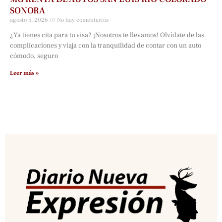
SONORA
agosto 5, 2026
No hay comentarios
¿Ya tienes cita para tu visa? ¡Nosotros te llevamos! Olvídate de las
complicaciones y viaja con la tranquilidad de contar con un auto
cómodo, seguro
Leer más »