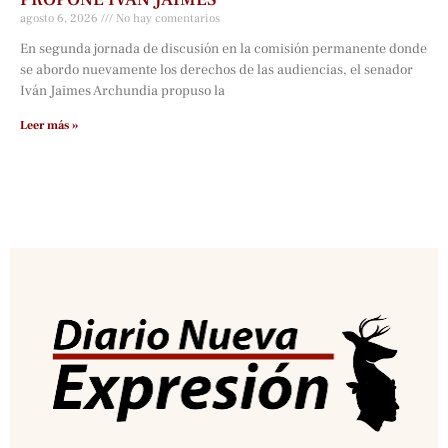
agosto 6, 2026
No hay comentarios
En segunda jornada de discusión en la comisión permanente donde
se abordo nuevamente los derechos de las audiencias, el senador
Iván Jaimes Archundia propuso la
Leer más »