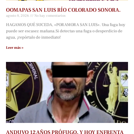
OOMAPAS SAN LUIS RÍO COLORADO SONORA.
agosto 8, 2026
No hay comentarios
HAGAMOS QUÉ SUCEDA, «POR AMOR A SAN LUIS». Una fuga hoy
puede ser escasez mañana.Si detectas una fuga o desperdicio de
agua, ¡repórtalo de inmediato!
Leer más »
ANDUVO 12 AÑOS PRÓFUGO, Y HOY ENFRENTA