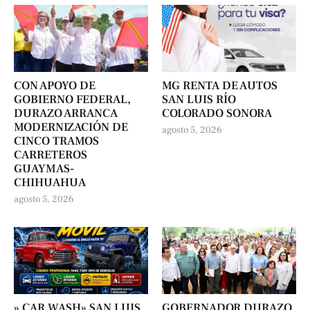
CON APOYO DE
MG RENTA DE AUTOS
GOBIERNO FEDERAL,
SAN LUIS RÍO
DURAZO ARRANCA
COLORADO SONORA
MODERNIZACIÓN DE
agosto 5, 2026
CINCO TRAMOS
CARRETEROS
GUAYMAS-
CHIHUAHUA
agosto 5, 2026
» CAR WASH» SAN LUIS
GOBERNADOR DURAZO