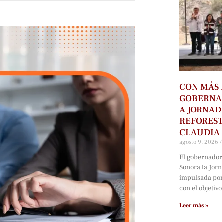
CON MÁS 
GOBERNA
A JORNAD
REFOREST
CLAUDIA
agosto 9, 2026
El gobernador
Sonora la Jor
impulsada por
con el objetivo
Leer más »