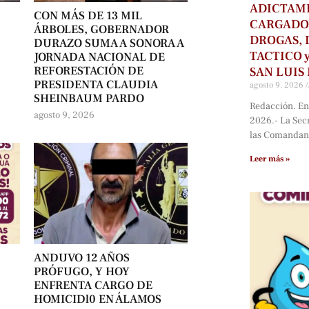
ADICTAM
CON MÁS DE 13 MIL
CARGADOR
ÁRBOLES, GOBERNADOR
DROGAS, 
DURAZO SUMA A SONORA A
TACTICO 
JORNADA NACIONAL DE
REFORESTACIÓN DE
SAN LUIS
PRESIDENTA CLAUDIA
agosto 9, 2026
SHEINBAUM PARDO
Redacción. En
agosto 9, 2026
2026.- La Secr
las Comandanci
Leer más »
ANDUVO 12 AÑOS
PRÓFUGO, Y HOY
ENFRENTA CARGO DE
HOMICIDl0 EN ÁLAMOS