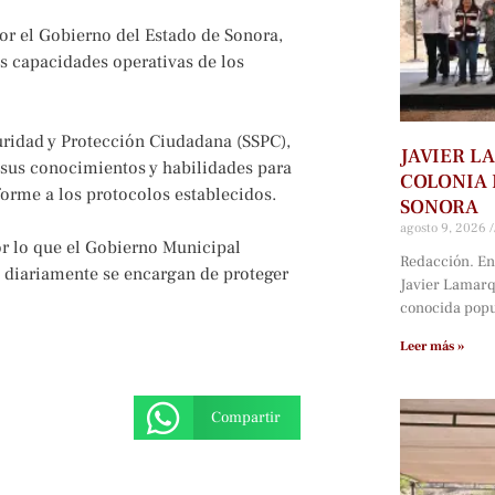
or el Gobierno del Estado de Sonora,
as capacidades operativas de los
guridad y Protección Ciudadana (SSPC),
JAVIER L
n sus conocimientos y habilidades para
COLONIA 
orme a los protocolos establecidos.
SONORA
agosto 9, 2026
or lo que el Gobierno Municipal
Redacción. En
 diariamente se encargan de proteger
Javier Lamarqu
conocida popu
Leer más »
Compartir