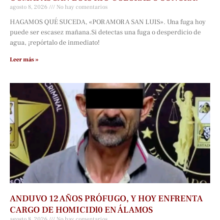
agosto 8, 2026
No hay comentarios
HAGAMOS QUÉ SUCEDA, «POR AMOR A SAN LUIS». Una fuga hoy
puede ser escasez mañana.Si detectas una fuga o desperdicio de
agua, ¡repórtalo de inmediato!
Leer más »
ANDUVO 12 AÑOS PRÓFUGO, Y HOY ENFRENTA
CARGO DE HOMICIDl0 EN ÁLAMOS
agosto 8, 2026
No hay comentarios