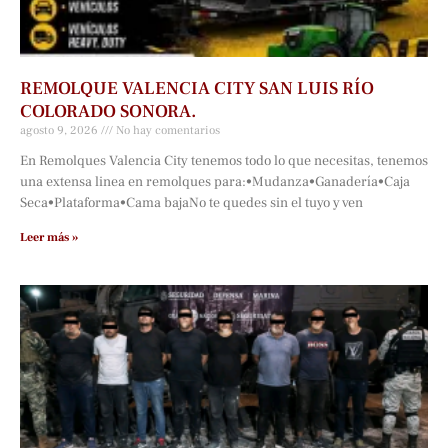
REMOLQUE VALENCIA CITY SAN LUIS RÍO
COLORADO SONORA.
agosto 9, 2026
No hay comentarios
En Remolques Valencia City tenemos todo lo que necesitas, tenemos
una extensa linea en remolques para:•Mudanza•Ganadería•Caja
Seca•Plataforma•Cama bajaNo te quedes sin el tuyo y ven
Leer más »