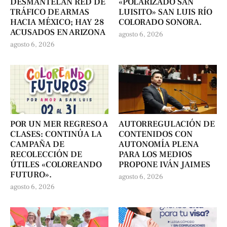
DESMANTELAN RED DE
«POLARIZADO SAN
TRÁFICO DE ARMAS
LUISITO» SAN LUIS RÍO
HACIA MÉXICO; HAY 28
COLORADO SONORA.
ACUSADOS EN ARIZONA
agosto 6, 2026
agosto 6, 2026
POR UN MER REGRESO A
AUTORREGULACIÓN DE
CLASES: CONTINÚA LA
CONTENIDOS CON
CAMPAÑA DE
AUTONOMÍA PLENA
RECOLECCIÓN DE
PARA LOS MEDIOS
ÚTILES «COLOREANDO
PROPONE IVÁN JAIMES
FUTURO».
agosto 6, 2026
agosto 6, 2026