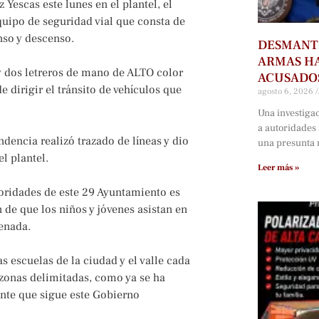
Yescas este lunes en el plantel, el
equipo de seguridad vial que consta de
nso y descenso.
DESMANTE
ARMAS HA
 y dos letreros de mano de ALTO color
ACUSADOS
e dirigir el tránsito de vehículos que
agosto 6, 2026
Una investiga
a autoridades
dencia realizó trazado de líneas y dio
una presunta r
l plantel.
Leer más »
ioridades de este 29 Ayuntamiento es
in de que los niños y jóvenes asistan en
enada.
s escuelas de la ciudad y el valle cada
 zonas delimitadas, como ya se ha
nte que sigue este Gobierno