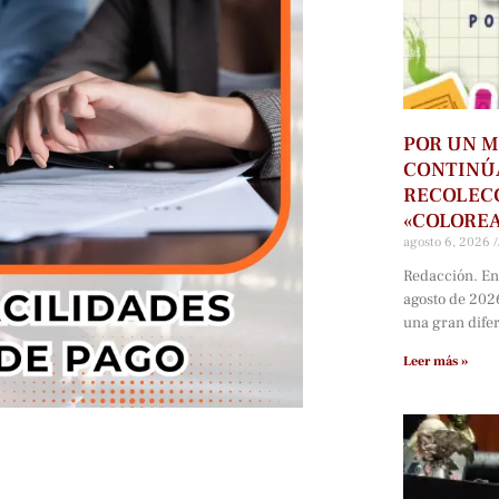
POR UN M
CONTINÚ
RECOLECC
«COLORE
agosto 6, 2026
Redacción. En
agosto de 202
una gran dife
Leer más »