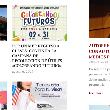
AUTORRE
POR UN MER REGRESO A
CLASES: CONTINÚA LA
CON AUTO
CAMPAÑA DE
MEDIOS P
RECOLECCIÓN DE ÚTILES
agosto 6, 2026
«COLOREANDO FUTURO».
En segunda jo
agosto 6, 2026
permanente d
de las audien
propuso la
Leer más »