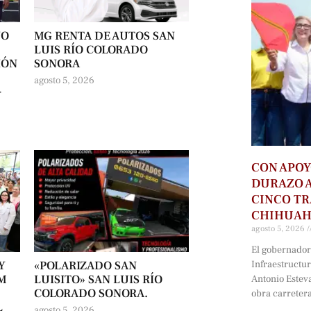
NO
MG RENTA DE AUTOS SAN
LUIS RÍO COLORADO
IÓN
SONORA
agosto 5, 2026
-
CON APOY
DURAZO 
CINCO T
CHIHUA
agosto 5, 2026
El gobernador 
Infraestructu
Y
«POLARIZADO SAN
UM
LUISITO» SAN LUIS RÍO
Antonio Estev
COLORADO SONORA.
obra carreter
L
agosto 5, 2026