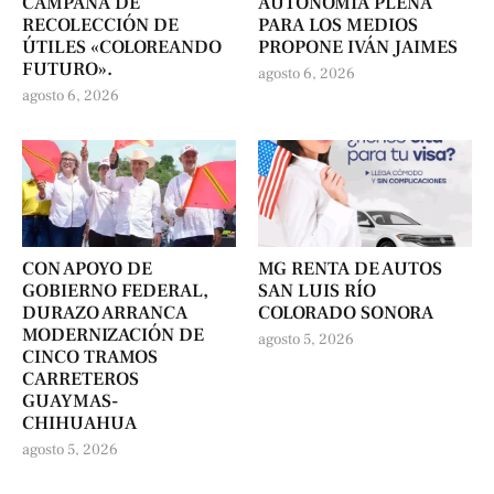
CAMPAÑA DE
AUTONOMÍA PLENA
RECOLECCIÓN DE
PARA LOS MEDIOS
ÚTILES «COLOREANDO
PROPONE IVÁN JAIMES
FUTURO».
agosto 6, 2026
agosto 6, 2026
CON APOYO DE
MG RENTA DE AUTOS
GOBIERNO FEDERAL,
SAN LUIS RÍO
DURAZO ARRANCA
COLORADO SONORA
MODERNIZACIÓN DE
agosto 5, 2026
CINCO TRAMOS
CARRETEROS
GUAYMAS-
CHIHUAHUA
agosto 5, 2026