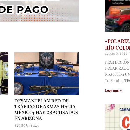
«POLARIZ
RÍO COLO
agosto 6, 2026
PROTECCIÓN 
POLARIZADO D
Protección UV*
Tu Familia T
Leer más »
DESMANTELAN RED DE
TRÁFICO DE ARMAS HACIA
MÉXICO; HAY 28 ACUSADOS
EN ARIZONA
agosto 6, 2026