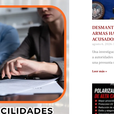
DESMANTE
ARMAS HA
ACUSADOS
agosto 6, 2026
Una investiga
a autoridades
una presunta r
Leer más »