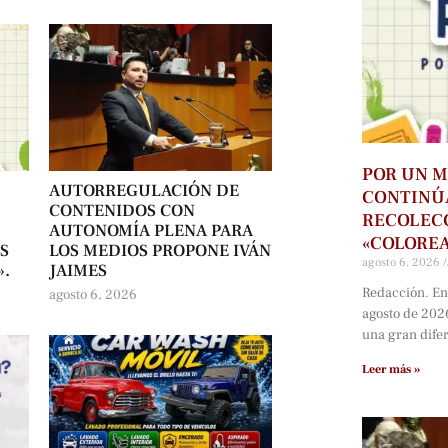
POR UN M
AUTORREGULACIÓN DE
CONTINÚ
CONTENIDOS CON
RECOLECC
AUTONOMÍA PLENA PARA
«COLORE
S
LOS MEDIOS PROPONE IVÁN
agosto 6, 2026
».
JAIMES
Redacción. En
agosto 6, 2026
agosto de 202
una gran dife
Leer más »