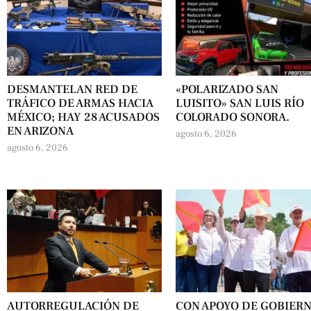
DESMANTELAN RED DE
«POLARIZADO SAN
TRÁFICO DE ARMAS HACIA
LUISITO» SAN LUIS RÍO
MÉXICO; HAY 28 ACUSADOS
COLORADO SONORA.
EN ARIZONA
agosto 6, 2026
agosto 6, 2026
AUTORREGULACIÓN DE
CON APOYO DE GOBIER