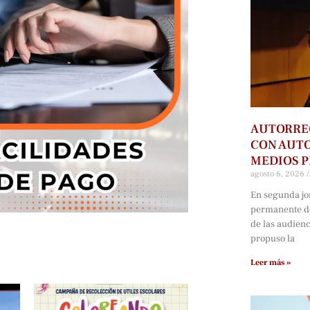
AUTORRE
CON AUTO
MEDIOS P
agosto 6, 2026
En segunda jo
permanente d
de las audien
propuso la
Leer más »