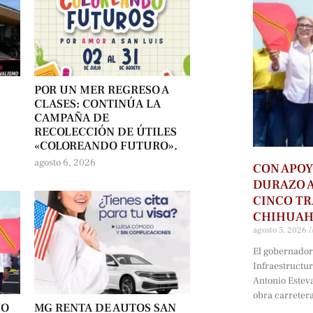
POR UN MER REGRESO A
CLASES: CONTINÚA LA
CAMPAÑA DE
RECOLECCIÓN DE ÚTILES
«COLOREANDO FUTURO».
agosto 6, 2026
CON APOY
DURAZO 
CINCO T
CHIHUA
agosto 5, 2026
El gobernador 
Infraestructu
Antonio Estev
obra carreter
NO
MG RENTA DE AUTOS SAN