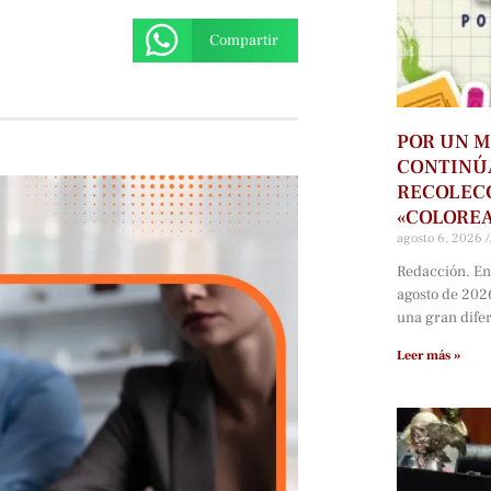
Compartir
POR UN M
CONTINÚ
RECOLECC
«COLORE
agosto 6, 2026
Redacción. En
agosto de 202
una gran dife
Leer más »