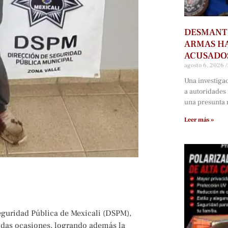
DESMANTE
ARMAS HA
ACUSADOS
agosto 6, 2026
Una investiga
a autoridades
una presunta r
Leer más »
eguridad Pública de Mexicali (DSPM),
tidas ocasiones, logrando además la