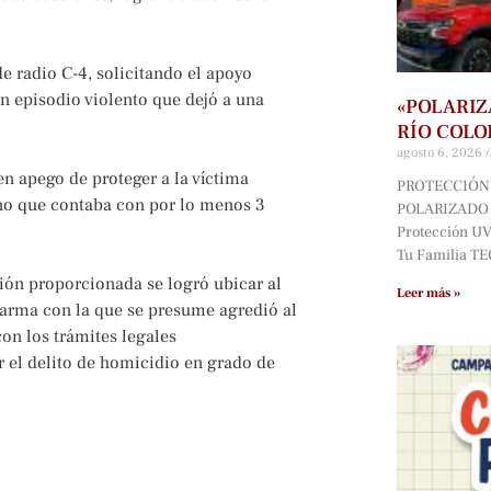
de radio C-4, solicitando el apoyo
un episodio violento que dejó a una
«POLARIZ
RÍO COLO
agosto 6, 2026
en apego de proteger a la víctima
PROTECCIÓN 
ino que contaba con por lo menos 3
POLARIZADO D
Protección UV*
Tu Familia T
ción proporcionada se logró ubicar al
Leer más »
l arma con la que se presume agredió al
con los trámites legales
r el delito de homicidio en grado de