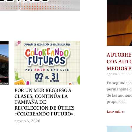
AUTORRE
CON AUTO
MEDIOS P
agosto 6, 2026
En segunda jo
permanente d
POR UN MER REGRESO A
de las audien
CLASES: CONTINÚA LA
propuso la
CAMPAÑA DE
RECOLECCIÓN DE ÚTILES
Leer más »
«COLOREANDO FUTURO».
agosto 6, 2026