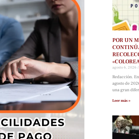
POR UN M
CONTINÚ
RECOLECC
«COLORE
agosto 6, 2026
Redacción. En
agosto de 202
una gran dife
Leer más »