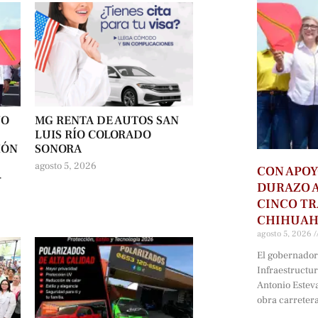
NO
MG RENTA DE AUTOS SAN
LUIS RÍO COLORADO
IÓN
SONORA
agosto 5, 2026
CON APOY
-
DURAZO 
CINCO T
CHIHUA
agosto 5, 2026
El gobernador 
Infraestructu
Antonio Estev
obra carreter