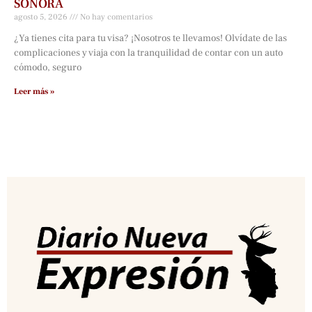
SONORA
agosto 5, 2026
No hay comentarios
¿Ya tienes cita para tu visa? ¡Nosotros te llevamos! Olvídate de las
complicaciones y viaja con la tranquilidad de contar con un auto
cómodo, seguro
Leer más »