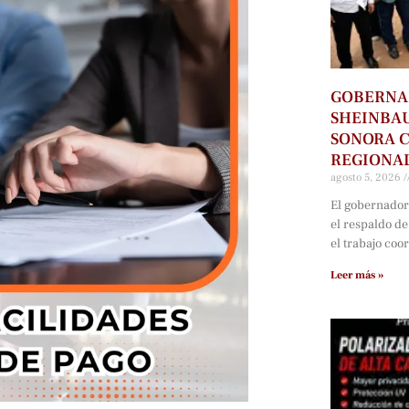
GOBERNA
SHEINBAU
SONORA C
REGIONAL
agosto 5, 2026
El gobernador
el respaldo d
el trabajo coo
Leer más »