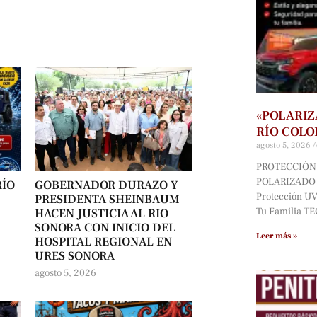
«POLARIZ
RÍO COLO
agosto 5, 2026
PROTECCIÓN 
POLARIZADO D
RÍO
GOBERNADOR DURAZO Y
Protección UV*
PRESIDENTA SHEINBAUM
Tu Familia T
HACEN JUSTICIA AL RIO
SONORA CON INICIO DEL
Leer más »
HOSPITAL REGIONAL EN
URES SONORA
agosto 5, 2026