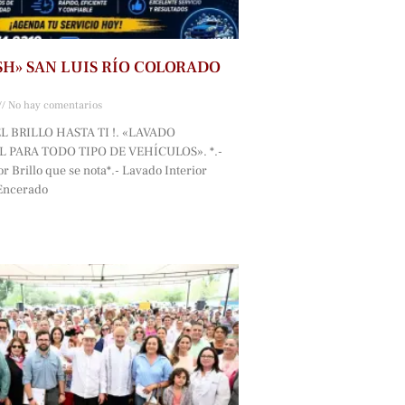
SH» SAN LUIS RÍO COLORADO
No hay comentarios
L BRILLO HASTA TI !. «LAVADO
 PARA TODO TIPO DE VEHÍCULOS». *.-
r Brillo que se nota*.- Lavado Interior
 Encerado