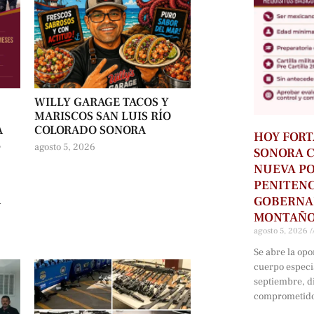
WILLY GARAGE TACOS Y
MARISCOS SAN LUIS RÍO
A
COLORADO SONORA
HOY FORT
L
agosto 5, 2026
SONORA C
NUEVA PO
PENITENC
A
GOBERNA
MONTAÑO 
agosto 5, 2026
Se abre la op
cuerpo especi
septiembre, d
comprometido