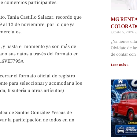
 de comercios participantes.
o, Tania Castillo Salazar, recordó que
MG RENTA
09 al 12 de noviembre, por lo que ya
COLORAD
omerciales.
agosto 5, 2026
¿Ya tienes cit
ó, y hasta el momento ya son más de
Olvídate de la
ado sus datos a través del formato en
de contar con
s1L6VEF795A
Leer más »
errar el formato oficial de registro
iente para seleccionar y acomodar a los
a, bisutería u otros artículos)
alcalde Santos González Yescas de
var la participación de todos en un