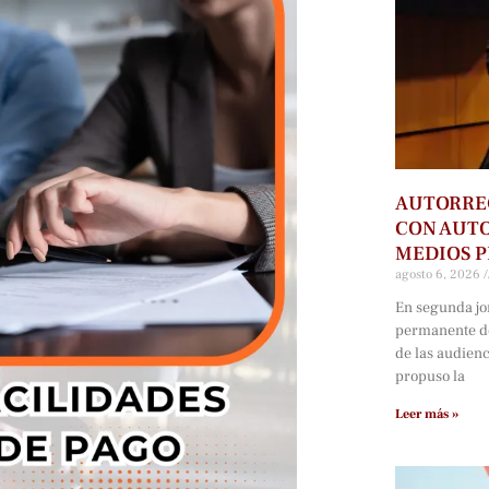
AUTORRE
CON AUTO
MEDIOS P
agosto 6, 2026
En segunda jo
permanente d
de las audien
propuso la
Leer más »