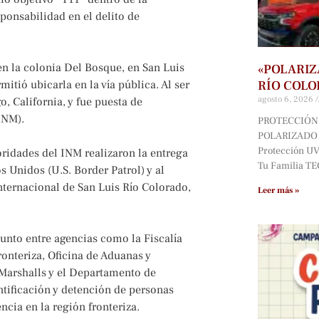
ponsabilidad en el delito de
 en la colonia Del Bosque, en San Luis
«POLARIZ
RÍO COLO
tió ubicarla en la vía pública. Al ser
agosto 6, 2026
, California, y fue puesta de
INM).
PROTECCIÓN 
POLARIZADO D
Protección UV*
ridades del INM realizaron la entrega
Tu Familia T
s Unidos (U.S. Border Patrol) y al
nternacional de San Luis Río Colorado,
Leer más »
unto entre agencias como la Fiscalía
ronteriza, Oficina de Aduanas y
 Marshalls y el Departamento de
tificación y detención de personas
ncia en la región fronteriza.