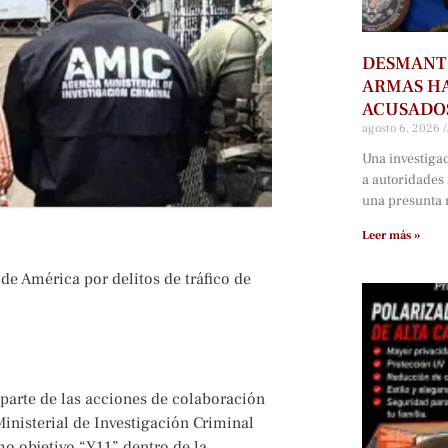
DESMANTE
ARMAS HA
ACUSADOS
agosto 6, 2026
Una investiga
a autoridades
una presunta r
Leer más »
 de América por delitos de tráfico de
parte de las acciones de colaboración
inisterial de Investigación Criminal
o objetivo “Y11” dentro de la