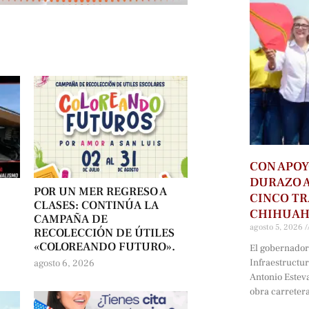
CON APOY
DURAZO 
POR UN MER REGRESO A
CINCO T
CLASES: CONTINÚA LA
CHIHUA
CAMPAÑA DE
agosto 5, 2026
RECOLECCIÓN DE ÚTILES
«COLOREANDO FUTURO».
El gobernador 
Infraestructu
agosto 6, 2026
Antonio Estev
obra carreter