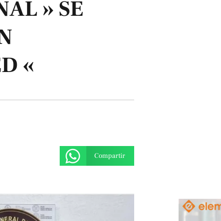
NAL » SE
N
D «
Compartir