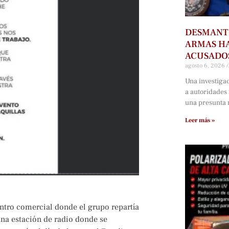
DESMANTE
ARMAS HA
ACUSADOS
agosto 6, 2026
Una investiga
a autoridades
una presunta r
Leer más »
entro comercial donde el grupo repartía
una estación de radio donde se