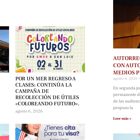
AUTORRE
CON AUTO
MEDIOS P
POR UN MER REGRESO A
agosto 6, 2026
CLASES: CONTINÚA LA
En segunda jo
CAMPAÑA DE
permanente d
RECOLECCIÓN DE ÚTILES
de las audien
«COLOREANDO FUTURO».
propuso la
agosto 6, 2026
Leer más »