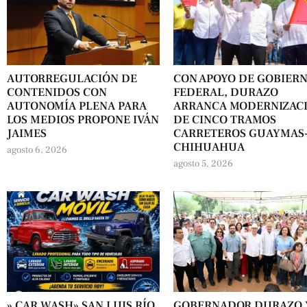
AUTORREGULACIÓN DE
CON APOYO DE GOBIER
CONTENIDOS CON
FEDERAL, DURAZO
AUTONOMÍA PLENA PARA
ARRANCA MODERNIZAC
LOS MEDIOS PROPONE IVÁN
DE CINCO TRAMOS
JAIMES
CARRETEROS GUAYMAS
CHIHUAHUA
agosto 6, 2026
agosto 5, 2026
» CAR WASH» SAN LUIS RÍO
GOBERNADOR DURAZO 