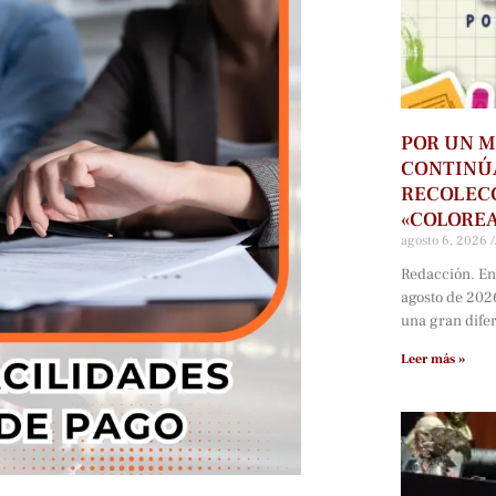
POR UN M
CONTINÚ
RECOLECC
«COLORE
agosto 6, 2026
Redacción. En
agosto de 202
una gran dife
Leer más »