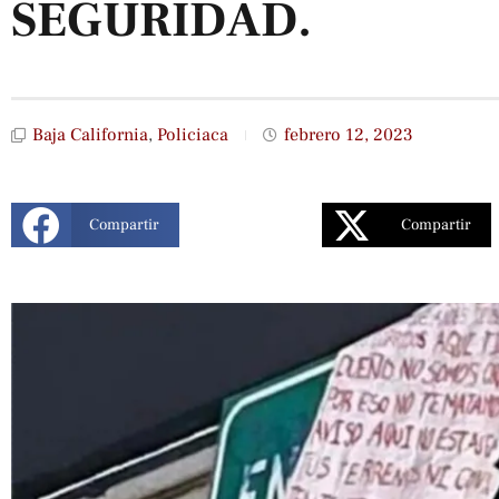
SEGURIDAD.
Baja California
,
Policiaca
febrero 12, 2023
Compartir
Compartir