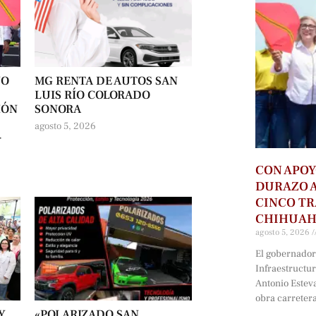
NO
MG RENTA DE AUTOS SAN
LUIS RÍO COLORADO
IÓN
SONORA
agosto 5, 2026
-
CON APOY
DURAZO 
CINCO T
CHIHUA
agosto 5, 2026
El gobernador 
Infraestructu
Antonio Estev
obra carreter
Y
«POLARIZADO SAN