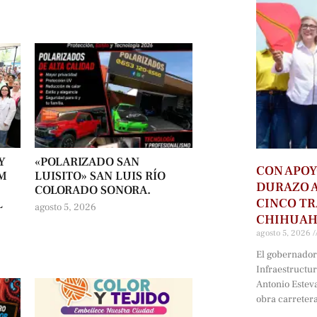
Y
«POLARIZADO SAN
CON APOY
UM
LUISITO» SAN LUIS RÍO
DURAZO 
COLORADO SONORA.
CINCO T
L
agosto 5, 2026
CHIHUA
agosto 5, 2026
El gobernador 
Infraestructu
Antonio Estev
obra carreter