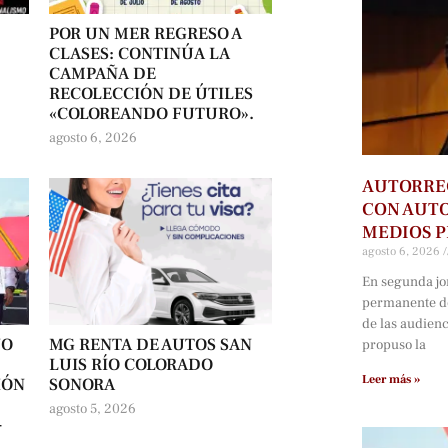
POR UN MER REGRESO A
CLASES: CONTINÚA LA
CAMPAÑA DE
RECOLECCIÓN DE ÚTILES
«COLOREANDO FUTURO».
agosto 6, 2026
AUTORRE
CON AUTO
MEDIOS P
agosto 6, 2026
En segunda jo
permanente d
de las audien
NO
MG RENTA DE AUTOS SAN
propuso la
LUIS RÍO COLORADO
Leer más »
IÓN
SONORA
agosto 5, 2026
-