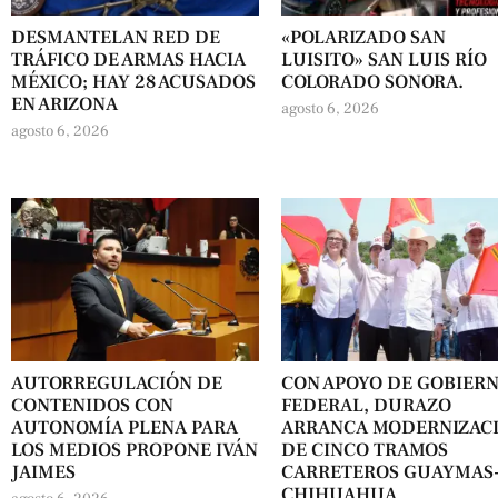
DESMANTELAN RED DE
«POLARIZADO SAN
TRÁFICO DE ARMAS HACIA
LUISITO» SAN LUIS RÍO
MÉXICO; HAY 28 ACUSADOS
COLORADO SONORA.
EN ARIZONA
agosto 6, 2026
agosto 6, 2026
AUTORREGULACIÓN DE
CON APOYO DE GOBIER
CONTENIDOS CON
FEDERAL, DURAZO
AUTONOMÍA PLENA PARA
ARRANCA MODERNIZAC
LOS MEDIOS PROPONE IVÁN
DE CINCO TRAMOS
JAIMES
CARRETEROS GUAYMAS
CHIHUAHUA