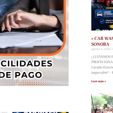
» CAR WA
SONORA
agosto 5, 2026
¡ LLEVAMOS E
PROFECIONAL
Lavado Exterio
impecable*.-
Leer más »