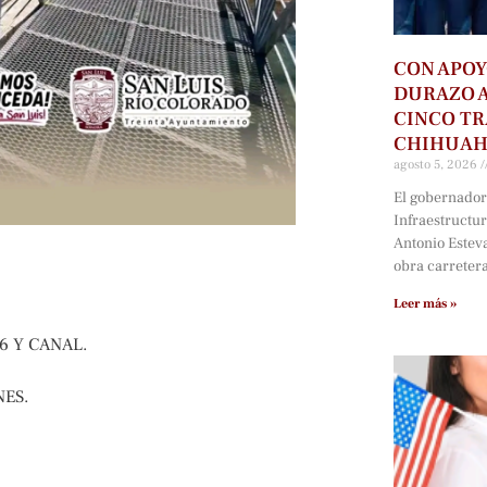
CON APOY
DURAZO 
CINCO T
CHIHUA
agosto 5, 2026
El gobernador 
Infraestructu
Antonio Estev
obra carreter
Leer más »
6 Y CANAL.
ES.