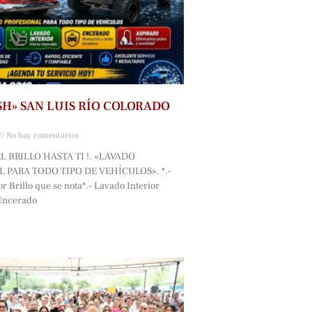
SH» SAN LUIS RÍO COLORADO
No hay comentarios
L BRILLO HASTA TI !. «LAVADO
 PARA TODO TIPO DE VEHÍCULOS». *.-
r Brillo que se nota*.- Lavado Interior
 Encerado