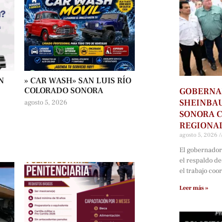
N
» CAR WASH» SAN LUIS RÍO
COLORADO SONORA
GOBERNA
SHEINBAU
agosto 5, 2026
SONORA C
REGIONAL
agosto 5, 2026
El gobernador
el respaldo d
el trabajo coo
Leer más »