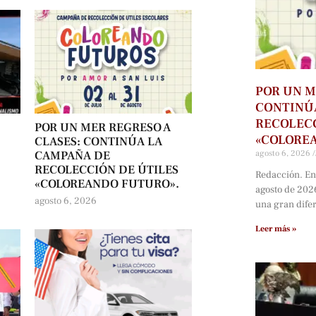
POR UN M
CONTINÚ
RECOLECC
POR UN MER REGRESO A
«COLORE
CLASES: CONTINÚA LA
agosto 6, 2026
CAMPAÑA DE
RECOLECCIÓN DE ÚTILES
Redacción. En
«COLOREANDO FUTURO».
agosto de 202
agosto 6, 2026
una gran dife
Leer más »