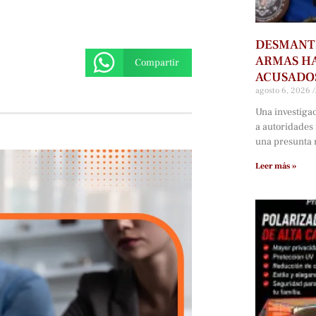
DESMANTE
ARMAS HA
Compartir
ACUSADOS
agosto 6, 2026
Una investiga
a autoridades
una presunta r
Leer más »