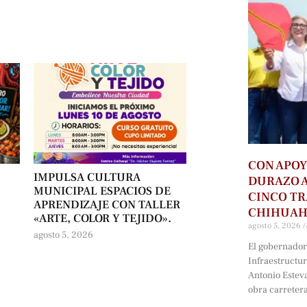
CON APOY
IMPULSA CULTURA
DURAZO 
O
MUNICIPAL ESPACIOS DE
CINCO T
APRENDIZAJE CON TALLER
CHIHUA
«ARTE, COLOR Y TEJIDO».
agosto 5, 2026
agosto 5, 2026
El gobernador 
Infraestructu
Antonio Estev
obra carreter