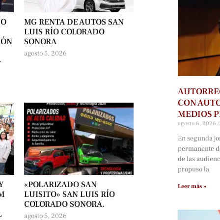
NO
MG RENTA DE AUTOS SAN
LUIS RÍO COLORADO
IÓN
SONORA
agosto 5, 2026
-
AUTORRE
CON AUTO
MEDIOS P
agosto 6, 2026
En segunda jo
permanente d
de las audien
propuso la
Y
«POLARIZADO SAN
Leer más »
UM
LUISITO» SAN LUIS RÍO
COLORADO SONORA.
L
agosto 5, 2026