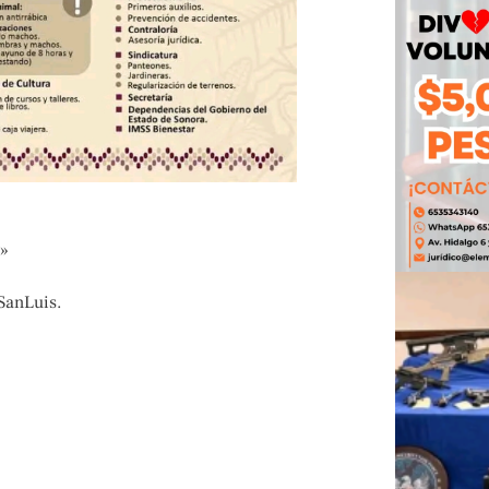
»
SanLuis.