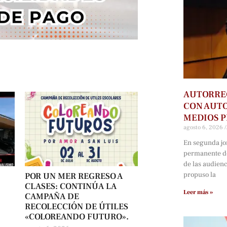
AUTORRE
CON AUTO
MEDIOS P
agosto 6, 2026
En segunda jo
permanente d
de las audien
propuso la
POR UN MER REGRESO A
CLASES: CONTINÚA LA
Leer más »
CAMPAÑA DE
RECOLECCIÓN DE ÚTILES
«COLOREANDO FUTURO».