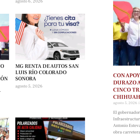
agosto 6, 2026
NO
MG RENTA DE AUTOS SAN
LUIS RÍO COLORADO
CON APOY
IÓN
SONORA
DURAZO 
agosto 5, 2026
CINCO T
-
CHIHUA
agosto 5, 2026
El gobernador 
Infraestructu
Antonio Estev
obra carreter