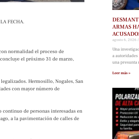
DESMANTE
 LA FECHA.
ARMAS HA
ACUSADOS
agosto 6, 2026
Una investiga
 con normalidad el proceso de
a autoridades
 concluye el próximo 31 de marzo,
una presunta r
Leer más »
s legalizados. Hermosillo, Nogales, San
lidades con mayor número de
o continuo de personas interesadas en
pago, a la pavimentación de calles de