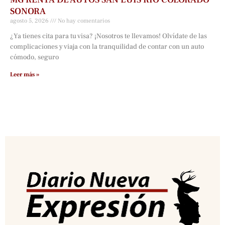
SONORA
agosto 5, 2026
No hay comentarios
¿Ya tienes cita para tu visa? ¡Nosotros te llevamos! Olvídate de las
complicaciones y viaja con la tranquilidad de contar con un auto
cómodo, seguro
Leer más »