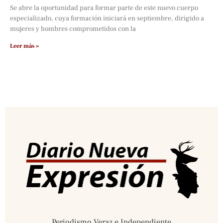
Se abre la oportunidad para formar parte de este nuevo cuerpo
especializado, cuya formación iniciará en septiembre, dirigido a
mujeres y hombres comprometidos con la
Leer más »
Periodismo Veraz e Independiente