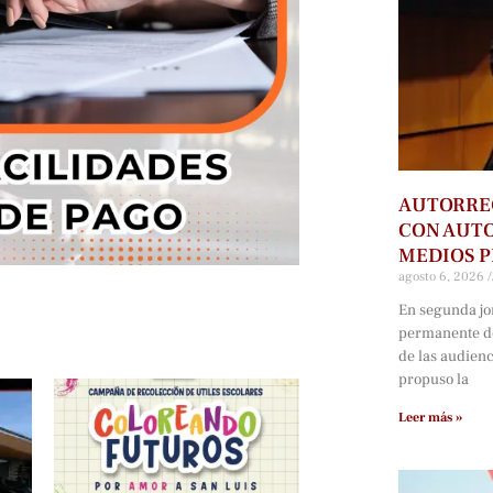
AUTORRE
CON AUTO
MEDIOS P
agosto 6, 2026
En segunda jo
permanente d
de las audien
propuso la
Leer más »