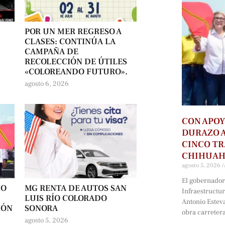
POR UN MER REGRESO A
CLASES: CONTINÚA LA
CAMPAÑA DE
RECOLECCIÓN DE ÚTILES
«COLOREANDO FUTURO».
agosto 6, 2026
CON APOY
DURAZO 
CINCO T
CHIHUA
agosto 5, 2026
El gobernador 
NO
MG RENTA DE AUTOS SAN
Infraestructu
LUIS RÍO COLORADO
Antonio Estev
IÓN
SONORA
obra carreter
agosto 5, 2026