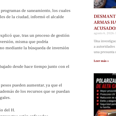
 programas de saneamiento, los cuales
DESMANTE
es de la ciudad, informó el alcalde
ARMAS HA
ACUSADOS
agosto 6, 2026
xplicó que, tras un proceso de gestión
Una investiga
inversión, misma que podría
a autoridades
omo mediante la búsqueda de inversión
una presunta r
Leer más »
bajado desde hace tiempo junto con el
e pesos pueden aumentar, ya que el
, además de los recursos que se puedan
gales.
io del H.