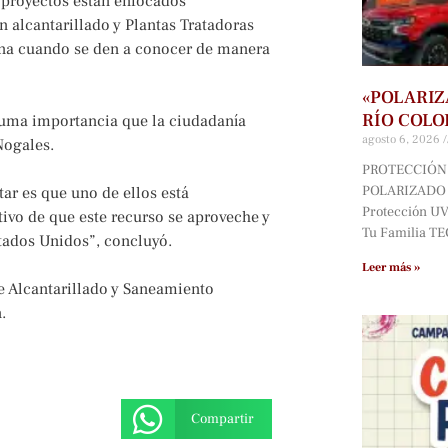
 proyectos están enfocados
 alcantarillado y Plantas Tratadoras
ana cuando se den a conocer de manera
«POLARIZ
RÍO COLO
uma importancia que la ciudadanía
agosto 6, 2026
Nogales.
PROTECCIÓN 
POLARIZADO D
ar es que uno de ellos está
Protección UV*
tivo de que este recurso se aproveche y
Tu Familia T
tados Unidos”, concluyó.
Leer más »
e Alcantarillado y Saneamiento
.
Compartir