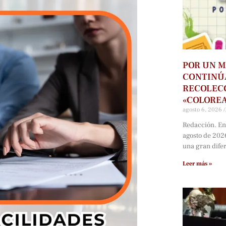
POR UN M
CONTINÚ
RECOLECC
«COLORE
agosto 6, 2026
Redacción. En
agosto de 202
una gran dife
Leer más »