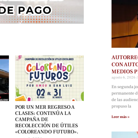
AUTORRE
CON AUTO
MEDIOS P
agosto 6, 2026
En segunda jo
permanente d
de las audien
propuso la
POR UN MER REGRESO A
CLASES: CONTINÚA LA
Leer más »
CAMPAÑA DE
RECOLECCIÓN DE ÚTILES
«COLOREANDO FUTURO».