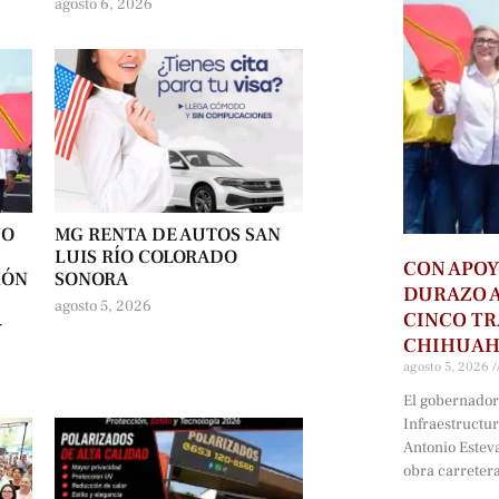
agosto 6, 2026
NO
MG RENTA DE AUTOS SAN
LUIS RÍO COLORADO
CON APOY
IÓN
SONORA
DURAZO 
agosto 5, 2026
CINCO T
-
CHIHUA
agosto 5, 2026
El gobernador 
Infraestructu
Antonio Estev
obra carreter