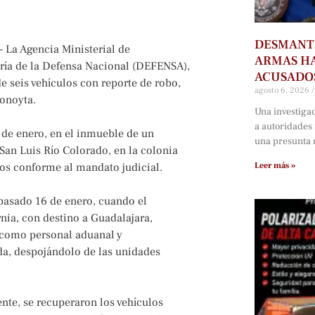
DESMANTE
- La Agencia Ministerial de
ARMAS HA
aría de la Defensa Nacional (DEFENSA),
ACUSADOS
e seis vehículos con reporte de robo,
agosto 6, 2026
onoyta.
Una investiga
a autoridades
9 de enero, en el inmueble de un
una presunta r
San Luis Río Colorado, en la colonia
os conforme al mandato judicial.
Leer más »
 pasado 16 de enero, cuando el
nia, con destino a Guadalajara,
 como personal aduanal y
da, despojándolo de las unidades
nte, se recuperaron los vehículos