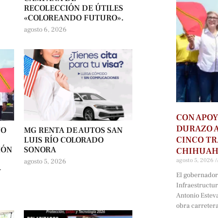
RECOLECCIÓN DE ÚTILES
«COLOREANDO FUTURO».
agosto 6, 2026
CON APOY
DURAZO 
NO
MG RENTA DE AUTOS SAN
CINCO T
LUIS RÍO COLORADO
IÓN
SONORA
CHIHUA
agosto 5, 2026
agosto 5, 2026
-
El gobernador 
Infraestructu
Antonio Estev
obra carreter