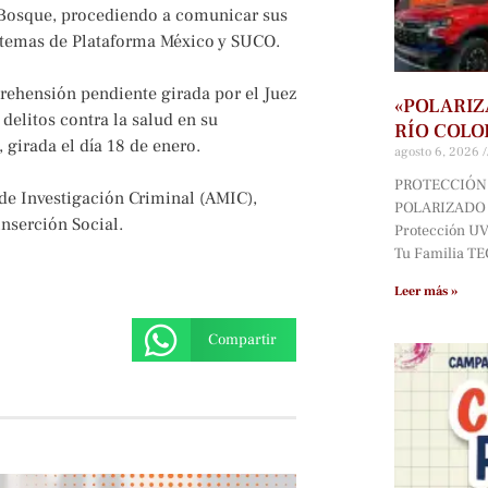
l Bosque, procediendo a comunicar sus
sistemas de Plataforma México y SUCO.
rehensión pendiente girada por el Juez
«POLARIZ
 delitos contra la salud en su
RÍO COLO
irada el día 18 de enero.
agosto 6, 2026
PROTECCIÓN 
 de Investigación Criminal (AMIC),
POLARIZADO D
inserción Social.
Protección UV*
Tu Familia T
Leer más »
Compartir