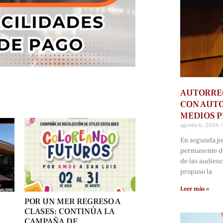
AUTORRE
CON AUTO
MEDIOS P
agosto 6, 2026
En segunda jo
permanente d
de las audien
propuso la
Leer más »
POR UN MER REGRESO A
CLASES: CONTINÚA LA
CAMPAÑA DE