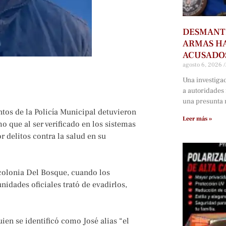
DESMANTE
ARMAS HA
ACUSADOS
agosto 6, 2026
Una investiga
a autoridades
una presunta r
tos de la Policía Municipal detuvieron
Leer más »
o que al ser verificado en los sistemas
r delitos contra la salud en su
 colonia Del Bosque, cuando los
unidades oficiales trató de evadirlos,
ien se identificó como José alias “el