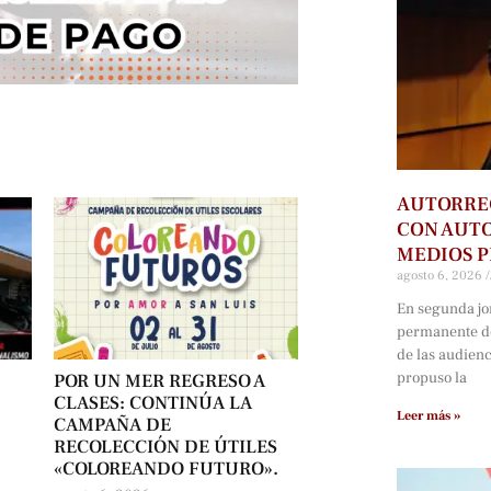
AUTORRE
CON AUTO
MEDIOS P
agosto 6, 2026
En segunda jo
permanente d
de las audien
propuso la
POR UN MER REGRESO A
CLASES: CONTINÚA LA
Leer más »
CAMPAÑA DE
RECOLECCIÓN DE ÚTILES
«COLOREANDO FUTURO».