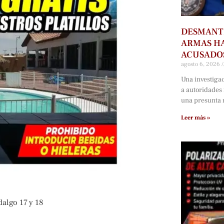
DESMANTE
ARMAS HA
ACUSADOS
agosto 6, 2026
Una investiga
a autoridades
una presunta r
Leer más »
dalgo 17 y 18