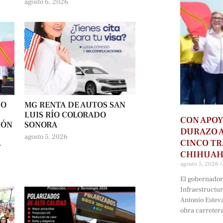
agosto 6, 2026
NO
MG RENTA DE AUTOS SAN
LUIS RÍO COLORADO
CON APOY
IÓN
SONORA
DURAZO 
agosto 5, 2026
CINCO T
-
CHIHUA
agosto 5, 2026
El gobernador 
Infraestructu
Antonio Estev
obra carreter